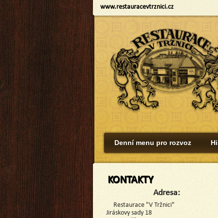
www.restauracevtrznici.cz
Denní menu pro rozvoz
Hi
KONTAKTY
Adresa:
Restaurace "V Tržnici"
Jiráskovy sady 18