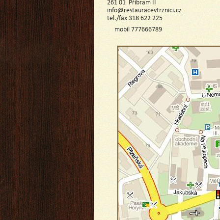
261 01 Příbram II
info@restauracevtrznici.cz
tel./fax 318 622 225
mobil 777666789